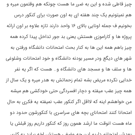
چیز قاطی شده و این به ضرر ما هست چونکه هم وقتمون میره و
هم نمیتونیم یک چند هفته ای به اون صورت برای کنکور درس
بخونیم ف جمله اونایی بالای ۱۶ واحد دارند تازه علاوه بر اون ارائه
پروژه ها و کاراموزی هستش یعنی بد جور تداخل پیدا کرده همه
چیز باهم همه این ها به کنار بحث امتحانات دانشگاه ورفتن به
شهر های دیگع ودر مسیر بودنه دانشگاه و خود امتحانات وشلوغی
ها و سلف ها و مسجد های دانشگاه و.. هست که اگر یه نفر
خدایی نکرده مریض بشه تمام زحماتش به هدر میره و یک سال از
همه چیز عقب میفته و دچار افسردگی حتی خودکشی هم میشه
من خواهشم اینه که لااقل اگر کنکور عقب نمیفته یه فکری به حال
امتحانا کنند امتحانای بچه های سراسری با کنکورشون حدود دو
ماه هست انوقت ما ارشد همون روز که کنکور داریم روز قبلش یا
بعدش امتحانم داریم این چه وضغی هستش اخه بیاید یه کاری