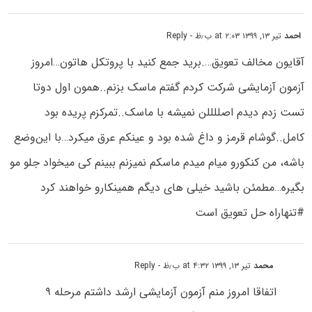
احمد
تیر ۱۳, ۱۳۹۹ at ۲:۰۳ ب٫ظ
- Reply
آقایون مخالف تعویق….برید جمع کنید با پروتکل هاتون…امروز
آزمون آزمایشی شرکت کردم گفتم ماسک بزنم..همون اول دوتا
تست زدم دیدم اصللللن نمیشه با ماسک..تمرکزم پریده بود
کامل‌..گوشام قرمز و داغ شده بود و عینکم عرق میکرد…با این‌وضع
باشه، من کنکورو میام میدم ماسکم نمیزنم ببینم کی میخواد جلو مو
بگیره…مطمئن باشید خیلی های دیگم همینکارو خواهند کرد
#تنهاراه حل تعویق است
محمد
تیر ۱۳, ۱۳۹۹ at ۴:۳۲ ب٫ظ
- Reply
اتفاقا امروز منم آزمون آزمایشی ارشد داشتم مرحله ۹