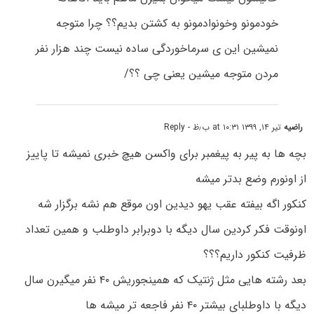
خودمونو وخونوادمونو به کشتن بدیم؟؟ چرا متوجه
نمیشین این ی سرماخوردگی ساده نیست چند هزار نفر
مردن متوجه میشین یعنی چی ؟؟/
راضیه
تیر ۱۴, ۱۳۹۹ at ۱۰:۳۱ ب٫ظ
- Reply
بچه ها به پیر به پیغمبر برای واکسن هیچ خبری نمیشه تا پاییز
از اونورم وضع بدتر میشه
کنکور اگه بیفته عقب یهو دیدین اون موقع هم نشه برگزار شه
اونوقت فکر کردین سال دیگه با دوبرابر داوطلب و همین تعداد
ظرفیت کنکور داریم؟؟؟
بعد رشته هایی مثل ژنتیک که همینجوریش ۴۰ نفر میگیرن سال
دیگه با داوطلبای بیشتر ۴۰ نفر فاجعه تر میشه ها