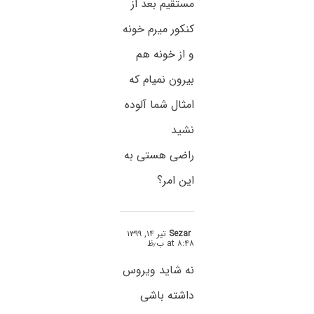
مستقیم بعد از
کنکور میرم خونه
و از خونه هم
بیرون نمیام که
امثال شما آلوده
نشید
راضی هستی به
این امر؟
Sezar
تیر ۱۴, ۱۳۹۹
at ۸:۴۸ ب٫ظ
نه شاید ویروس
داشته باشی