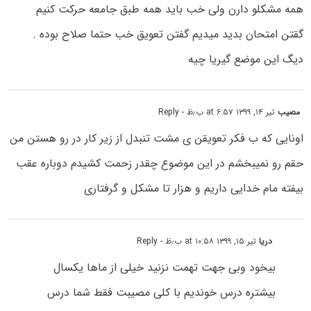
همه مشکلو دارن ولی خب باید همه طبق جامعه حرکت کنیم
گقتن امتحان بدید میدیم گفتن تعویق خب حتما صلاح بوده .
دیگ این موضع گیریا چیه
مصیب
تیر ۱۴, ۱۳۹۹ at ۶:۵۷ ب٫ظ
- Reply
اونایی که ب فکر تعویقن ی مشت تنبدل از زیر کار در رو هستن من
حقم رو نمیبخشم در این موضوع چقدر زحمت کشیدم دوباره عقب
بیفته مام خدایی داریم و هزار تا مشکل و گرفتاری
دریا
تیر ۱۵, ۱۳۹۹ at ۱۰:۵۸ ب٫ظ
- Reply
بیخود وبی جهت تهمت نزنید خیلی از ماها یکسال
بیشتره درس خوندیم با کلی مصیبت فقط شما درس