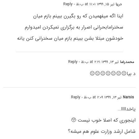
دریا
تیر ۱۵, ۱۳۹۹ at ۱۱:۰۱ ب٫ظ
- Reply
اینا اگه میفهمیدن که رو بگیرن ببینم بازم میان
سخنرامابحرانی اصرار به برگزاری نمیکردن امیدوارم
خودشون مبتلا بشن ببینم بازم میان سخنرانی کنن یانه
محمدرضا
تیر ۱۳, ۱۳۹۹ at ۲:۲۱ ب٫ظ
- Reply
د بیا😐😐😐😐😐😐😐
Narsis
تیر ۱۳, ۱۳۹۹ at ۲:۰۹ ب٫ظ
- Reply
یاخداااا…
اینجوری که اصلا خوب نیست 🥺
شامل ارشد وزارت علوم هم میشه؟