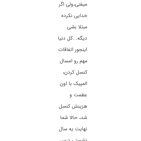
میفتی،ولی اگر
خدایی نکرده
مبتلا بشی
دیگه….کل دنیا
اینجور اتفاقات
مهم رو امسال
کنسل کردن،
المپیک با اون
عظمت و
هزینش کنسل
شد، حالا شما
نهایت یه سال
نشستی درس