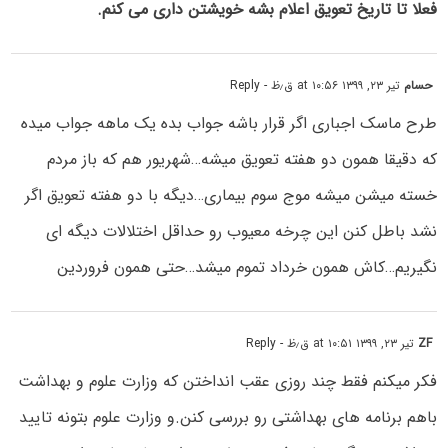
فعلا تا تاریخ تعویق اعلام بشه خویشتن داری می کنم.
حسام
تیر ۲۳, ۱۳۹۹ at ۱۰:۵۶ ق٫ظ
- Reply
طرح ماسک اجباری اگر قرار باشه جواب بده یک ماهه جواب میده
که دقیقا همون دو هفته تعویق میشه…شهریور هم که باز مردم
خسته میشن میشه موج سوم بیماری…دیگه با دو هفته تعویق اگر
نشد باطل کنن این چرخه معیوب رو حداقل اختلالات دیگه ای
نگیریم…کاش همون خرداد تموم میشد…حتی همون فروردین
ZF
تیر ۲۳, ۱۳۹۹ at ۱۰:۵۱ ق٫ظ
- Reply
فکر میکنم فقط چند روزی عقب انداختن که وزارت علوم و بهداشت
باهم برنامه های بهداشتی رو بررسی کنن.و وزارت علوم بتونه تایید