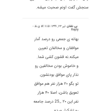
سنجش گفت اونم صحبت میشه.
بی نشان
تیر ۲۳, ۱۳۹۹ at ۱۱:۵۱ ق٫ظ
-
Reply
بهانه ی جمعی رو درصد آمار
موافقان و مخالفان تعیین
میکنه.نه قشون کشی شما.
و خاموش بودن مخالفین رو
نذار پای موافق بودنشون.
تو بگو ۲۰ هزار نفر هم موافق
تعویق باشن، اصلا ۴۰ هزار
نفر.این ۲۰ _25 درصد جامعه
رو تشکیل میده