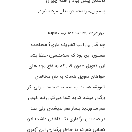
داستان پیش بیاد و همه چیز رو
بسنجن.خواسته دوستان مرداد نبود.
بهار
تیر ۲۳, ۱۳۹۹ at ۱۱:۲۸ ق٫ظ
- Reply
چه قدر بی ادب تشریف داری؟ مصلحت
هممون این بود که سلامتیمون حفظ بشه
این تعویق همون قدر که به نفع بچه های
خواهان تعویق هست به نفع مخالفای
تعویقم هست یه مصلحت جمعیه ولی اگر
برگذار میشد شاید شما میرفتی رتبه خوبی
هم میاوردید بیمار هم نمیشدی ولی صد
در صد این برگذاری یک تلفاتی داشت این
کسانی هم که به خاطر برگذاری این آزمون