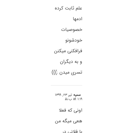
علم ثابت کرده
ادمها
خصوصیات
خودشونو
فرافکنی میکنن
و به دیگران
تسری میدن :)))
سمیه
تیر ۲۳, ۱۳۹۹
at ۱:۱۹ ب٫ظ
اونی که فعلا
هعی میگه من
با فلانی در