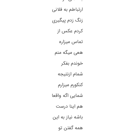
ارتباطم به فلانی
زنگ زدم پیگیری
کردم عکس از
تماس میزاره
هعی میگه منم
خوندم بفکر
شمام ازنتیجه
کنکورم میزارم
شمایی اگه واقعا
هم اینا درست
باشه نیاز به این
همه گفتن تو