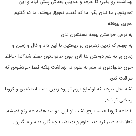
بهداشت رو بگیره.تا حرف و حدیثی بعدش پیش نیاد و این
تعویقچی ها نیان بگن ما که گفتیم تعویق بیوفته، ما که گفتیم
تعویق بیوفته.
به نوعی خواستن بهونه دستشون ندن.
به جهنم که زدین زهرتون رو ریختین با این داد و قال و زمین و
زمان رو به هم دوختن ها.الان جون خانوادتون حفظ شد؟نه! حافظ
جون خانوادتون نه منم نه علوم نه بهداشت.بلکه فقط خودشونن که
مراقبت کنن.
نشه مثل خرداد که اوضاع آروم تر بود زدین عقب انداختین و کرونا
وحشی تر شد.
6 ماهه کرونا هست رفع نشد، تو این دو سه هفته هم رفع نمیشه.
فعلا باید صبر کرد دید علوم و بهداشت چه گلی به سر میگیرن.