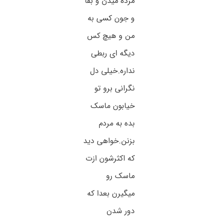
مرده میدن و بقا
و جون کسی به
من و هیچ کس
دیگه ای ربطی
نداره.خیلی دل
نگرانی برو تو
خیابون ماسک
بده به مردم
بزنن.خواهی دید
که اکثرشون ازت
ماسک رو
میگیرن بعدا که
دور شدن