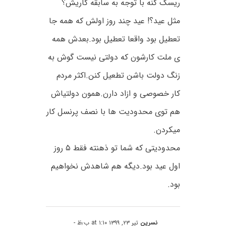
ریسک کنه با توجه به سابقه کاریش؟
مثل عید؟! عید چند روز اولش که همه جا
تعطیل بود واقعا تعطیل بود.بعدش همه
ی ملت کارشون که دولتی نیست گوش به
زنگ دولت باشن تطعیل کنن.اکثر مردم
کار خصوصی و ازاد دارن.همون دولتیاش
هم توی محدودیت ها با نصف پرنسل کار
میکردن.
محدودیتی که شما تو ذهنته فقط ۵ روز
اول عید بود.دیگه هم شاهدش نخواهیم
بود.
نسرین
تیر ۲۳, ۱۳۹۹ at ۱:۱۰ ب٫ظ
-