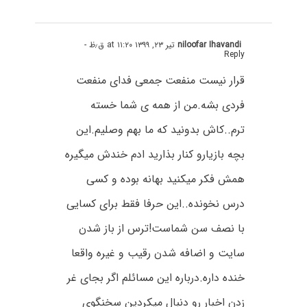
niloofar Ihavandi
تیر ۲۳, ۱۳۹۹ at ۱۱:۲۰ ق٫ظ
-
Reply
قرار نیست منفعت جمعی فدای منفعت
فردی بشه.من از همه ی شما خسته
ترم..کاش بدونید که ما بهم وصلیم.این
بچه بازیارو کنار بذارید ادم خندش میگیره
همش فکر میکنید بهانه بوده و کسی
درس نخونده..این حرفا فقط برای کسایی
با نصف سن شماست!ترس از باز شدن
سایت و اضافه شدن رقیب و غیره واقعا
خنده داره.درباره این مسائلم اگر بجای غر
زدن اخبار رو دنبال میکردین سخنگوی