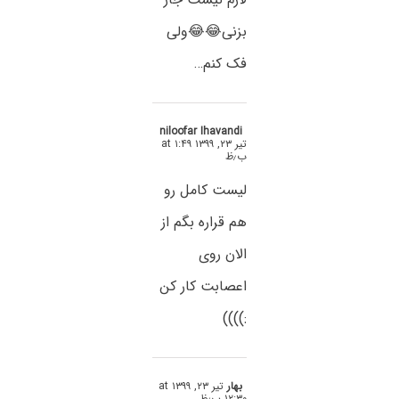
بزنی😂😂ولی
فک کنم‌…
niloofar Ihavandi
تیر ۲۳, ۱۳۹۹ at ۱:۴۹
ب٫ظ
لیست کامل رو
هم قراره بگم از
الان روی
اعصابت کار کن
:))))
بهار
تیر ۲۳, ۱۳۹۹ at
۱۲:۳۰ ب٫ظ