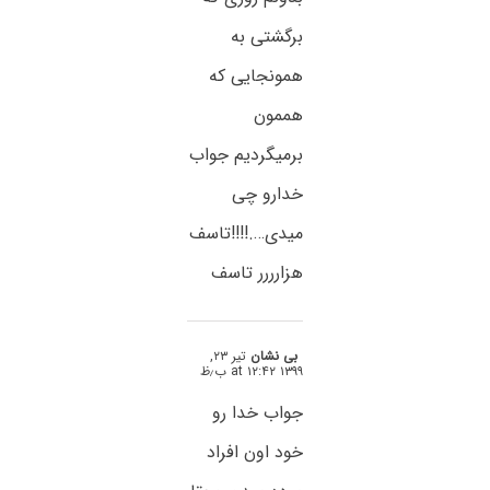
برگشتی به
همونجایی که
هممون
برمیگردیم جواب
خدارو چی
میدی….!!!!تاسف
هزارررر تاسف
بی نشان
تیر ۲۳,
۱۳۹۹ at ۱۲:۴۲ ب٫ظ
جواب خدا رو
خود اون افراد