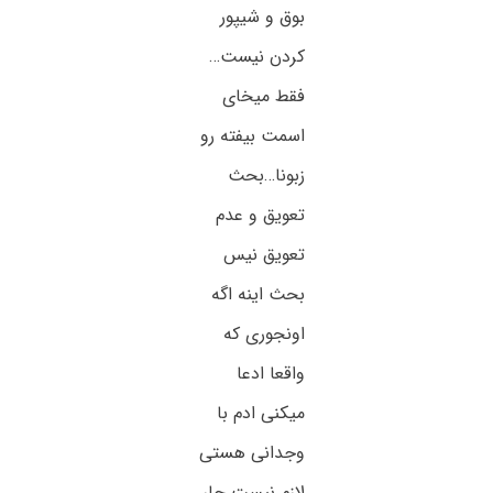
بوق و شیپور
کردن نیست…
فقط میخای
اسمت بیفته رو
زبونا…بحث
تعویق و عدم
تعویق نیس
بحث اینه اگه
اونجوری که
واقعا ادعا
میکنی ادم با
وجدانی هستی
لازم نیست جار