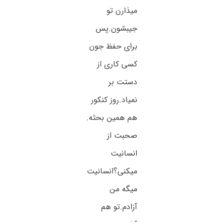
میذارن تو
جیبشون.پس
برای حفظ جون
کسی کاری از
دستت بر
نمیاد.روز کنکور
هم همین بحثه.
صحبت از
انسانیت
میکنی؟انسانیت
میگه من
آزادم.تو هم