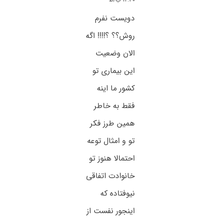
دویست نفرم
روش؟؟ ؟!!!! اگه
الان وضعیت
این بیماری تو
کشور ما اینه
فقط به خاطر
همین طرز فکر
تو و امثال توعه
احتمالا هنوز تو
خانوادت اتفاقی
نیوفتاده که
اینجور نفست از