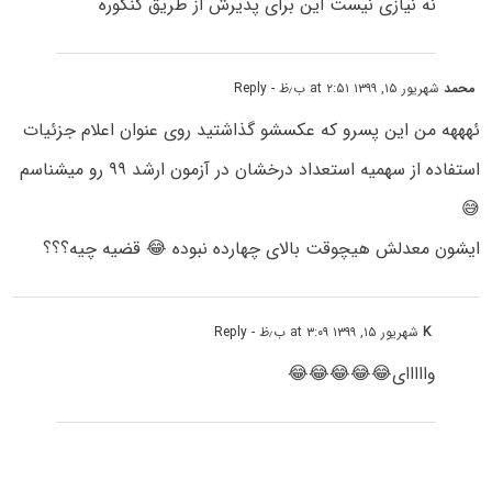
نه نیازی نیست این برای پذیرش از طریق کنکوره
محمد
شهریور ۱۵, ۱۳۹۹ at ۲:۵۱ ب٫ظ
- Reply
ئهههه من این پسرو که عکسشو گذاشتید روی عنوان اعلام جزئیات
استفاده از سهمیه استعداد درخشان در آزمون ارشد ۹۹ رو میشناسم
😅
ایشون معدلش هیچوقت بالای چهارده نبوده 😂 قضیه چیه؟؟؟
K
شهریور ۱۵, ۱۳۹۹ at ۳:۰۹ ب٫ظ
- Reply
وااااای😂😂😂😂😂