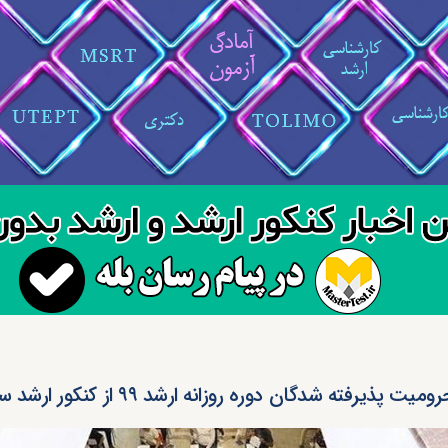
میت پذیرفته شدگان دوره روزانه ارشد ۹۹ از کنکور ارشد سال آینده