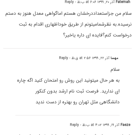
Fatemah
آذر ۲۰, ۱۳۹۹ at ۶:۰۶ ب٫ظ
- Reply
سلام من جزاستعداددرخشان هستم اماگواهی معدل هنوز به دستم
نرسیده.به نظرشمامیتونم از طریق خوداظهاری اقدام به ثبت
درخواست کنم؟فایده ای داره یاخیر؟
مهسا
آذر ۲۲, ۱۳۹۹ at ۲:۵۶ ق٫ظ
- Reply
سلام
به هر حال میتونید این روش رو امتحان کنید اگه چاره
ای ندارید. فرصت ثبت نام ارشد بدون کنکور
دانشگاهی مثل تهران رو بهتره از دست ندید
Faeze
آذر ۱۹, ۱۳۹۹ at ۴:۰۲ ب٫ظ
- Reply