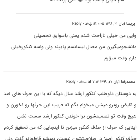
پریسا
آبان ۲۱, ۱۳۹۹ at ۰:۰۵ ق٫ظ
- Reply
وایی من خیلی ناراحت شدم یعنی باسوابق تحصیلی
دانشجومیگیرن من معدل لیسانسم پایینه ولی واسه کنکورخیلی
دارم وقت میزارم
محمدرضا
آبان ۲۰, ۱۳۹۹ at ۷:۱۲ ب٫ظ
- Reply
به دوستان داوطلب کنکور ارشد سال دیگه که با این حرف های ضد
و نقیض روبرو میشن میخوام بگم که فریب این حرفها رو نخورن و
هیچ وقت تو تصمیمشون برا خوندن کنکور ارشد سست نشن
اینایی که حرف از حذف کنکور میزنن تا اینجایی که من تحقیق کردم
حذف کنکور اصلا در صلاحیتشون نیست، نمیشه قاطعانه گفت ولی