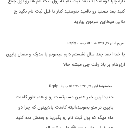
تازه چرا دوماه دیگ بعد ثبت نام که پول ثبت نام ها رو اول جمع
کنید بعد نصفیا رو ناامید بفرستید کنار تا قبل ثبت نام بگید چ
بلایی میخاین سرمون بیارید
مریم
آبان ۲۱, ۱۳۹۹ at ۱:۰۸ ب٫ظ
- Reply
یا خداا بعد چند سال نشستم دارم میخونم با مدرک و معدل پایین
ارزوهام بر باد رفت چی میشه حالا
محمدرضا
آبان ۲۱, ۱۳۹۹ at ۴:۲۰ ب٫ظ
- Reply
جدیدترین خبر همین مسترتست رو و همینطور کامنت
پایین تر منو بخونید،البته کامنت بالاییتون که چرا دو
ماه دیگه که پول ثبت نام رو بگیرید و بعدش دبه کنید
هم خیلی جالب بود 😂 علی برکت اله