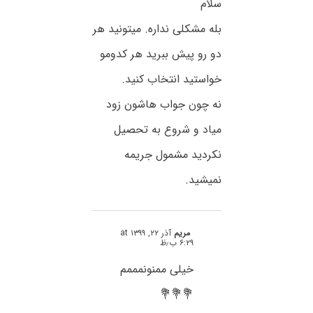
سلام
بله مشکلی نداره. میتونید هر
دو رو پیش ببرید هر کدومو
خواستید انتخاب کنید.
نه چون جواب هاشون زود
میاد و شروع به تحصیل
نکردید مشمول جریمه
نمیشید.
مریم
آذر ۲۲, ۱۳۹۹ at
۶:۲۹ ب٫ظ
خیلی ممنونمممم
💐💐💐