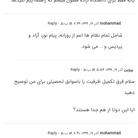
یانه فقط برای دانشگاه ازاده ممنون میشم که راهنمااییم کنید🙏
mohammad
آذر ۱۹, ۱۳۹۹ at ۷:۳۹ ب٫ظ
- Reply
شامل تمام نظام ها اعم از روزانه، پیام نور، آزاد و
پردیس و … می شود.
پروین
آذر ۱۹, ۱۳۹۹ at ۵:۵۴ ب٫ظ
- Reply
سلام فرق تکمیل ظرفیت را باسوابق تحصیلی برای من توصیح
دهید
ایا این دوتا از هم جدا هستند؟
mohammad
آذر ۱۹, ۱۳۹۹ at ۷:۴۰ ب٫ظ
- Reply