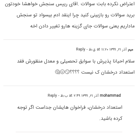
اعتراض نکرده بابت سوالات .اقای رییس سنجش خواهشا خودتون
برید سوالات رو بازبینی کنید چرا اینقد ادم بیسواد تو سنجش
ماداریم یعنی سوالات جای گزینه هارو تغییر دادن اخه
میم
آذر ۲۱, ۱۳۹۹ at ۱۱:۲۰ ق٫ظ
- Reply
سلام احیانا پذیرش با سوابق تحصیلی و معدل منظورش فقد
استعداد درخشان ک نیست ؟؟؟؟🙄😑🤔
mohammad
آذر ۲۱, ۱۳۹۹ at ۲:۴۹ ب٫ظ
- Reply
استعداد درخشان، فراخوان هایشان جداست اگر توجه
کرده باشید.