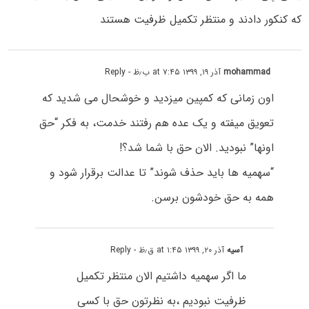
که کنکور دادند و منتظر تکمیل ظرفیت هستند
mohammad
آذر ۱۹, ۱۳۹۹ at ۷:۴۵ ب٫ظ
- Reply
اون زمانی که کمپین میزدید و خوشحال می شدید که
تعویق میفته و یک عده هم رفتند خدمت، به فکر “حق
اونها” نبودید. الان حق با شما شد؟!
“سهمیه ها باید حذف شوند” تا عدالت برقرار شود و
همه به حق خودشون برسن.
آسیه
آذر ۲۰, ۱۳۹۹ at ۱:۴۵ ق٫ظ
- Reply
ما اگر سهمیه داشتیم الان منتظر تکمیل
ظرفیت نبودیم ،به نظرتون حق با کسی