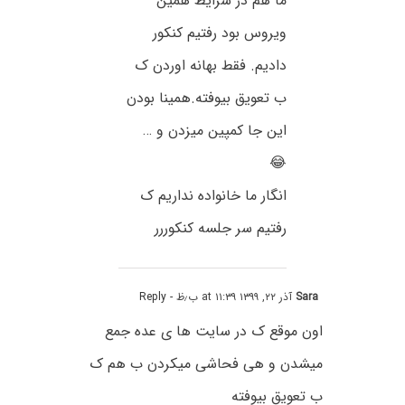
ما هم در شرایط همین
ویروس بود رفتیم کنکور
دادیم. فقط بهانه اوردن ک
ب تعویق بیوفته.همینا بودن
این جا کمپین میزدن و …
😂
انگار ما خانواده نداریم ک
رفتیم سر جلسه کنکوررر
Sara
آذر ۲۲, ۱۳۹۹ at ۱۱:۳۹ ب٫ظ
- Reply
اون موقع ک در سایت ها ی عده جمع
میشدن و هی فحاشی میکردن ب هم ک
ب تعویق بیوفته