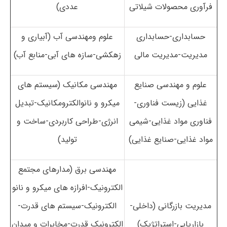
فرآوری محصولات شیلاتی
عددی)
حسابداری-حسابداری
علوم ومهندسی آب (آبیاری و
مدیریت-مدیریت مالی
زهکشی-سازه های آبی-منابع آب)
علوم و مهندسی صنایع
مهندسی مکانیک (سیستم های
غذایی (زیست فناوری-
میکرو و نانوالکترومکانیک-تبدیل
فناوری مواد غذایی-شیمی
انرژی-طراحی کاربردی-ساخت و
مواد غذایی-صنایع غذایی)
تولید)
مهندسی برق (مدارهای مجتمع
الکترونیک-افرازه های میکرو و نانو
مدیریت بازرگانی (داخلی-
الکترونیک-سیستم های قدرت-
بازاریابی-استراتژیک)
الکترونیک قدرت-مخابرات و میدان