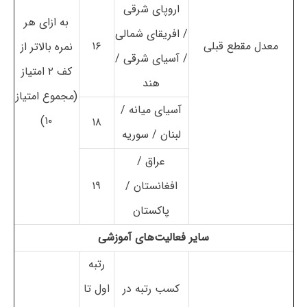
اروپای شرقی
به ازای هر
/ افریقای شمالی
معدل مقطع قبلی
۱۶
نمره بالاتر از
/ آسیای شرقی /
کف ۲ امتیاز
هند
(مجموع امتیاز
آسیای میانه /
۱۰)
۱۸
لبنان / سوریه
عراق /
افغانستان /
۱۹
پاکستان
سایر فعالیت‌های آموزشی
رتبه
کسب رتبه در
اول تا