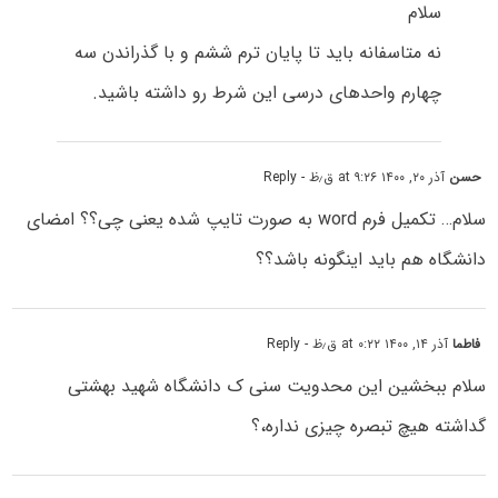
سلام
نه متاسفانه باید تا پایان ترم ششم و با گذراندن سه
چهارم واحدهای درسی این شرط رو داشته باشید.
حسن
آذر ۲۰, ۱۴۰۰ at ۹:۲۶ ق٫ظ
- Reply
سلام… تکمیل فرم word به صورت تایپ شده یعنی چی؟؟ امضای
دانشگاه هم باید اینگونه باشد؟؟
فاطما
آذر ۱۴, ۱۴۰۰ at ۰:۲۲ ق٫ظ
- Reply
سلام ببخشین این محدویت سنی ک دانشگاه شهید بهشتی
گداشته هیچ تبصره چیزی نداره،؟