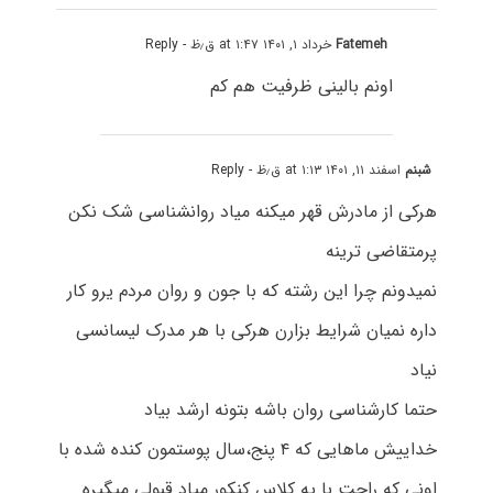
Fatemeh
خرداد ۱, ۱۴۰۱ at ۱:۴۷ ق٫ظ
- Reply
اونم بالینی ظرفیت هم کم
شبنم
اسفند ۱۱, ۱۴۰۱ at ۱:۱۳ ق٫ظ
- Reply
هرکی از مادرش قهر میکنه میاد روانشناسی شک نکن
پرمتقاضی ترینه
نمیدونم چرا این رشته که با جون و روان مردم یرو کار
داره نمیان شرایط بزارن هرکی با هر مدرک لیسانسی
نیاد
حتما کارشناسی روان باشه بتونه ارشد بیاد
خداییش ماهایی که ۴ پنج،سال پوستمون کنده شده با
اونی که راحت با یه کلاس کنکور میاد قبولی میگیره