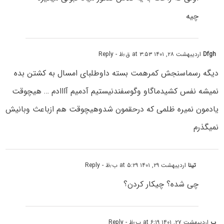
چیه
Dfgh
اردیبهشت ۲۸, ۱۴۰۱ at ۳:۵۳ ق٫ظ
- Reply
دیگه رسماسنجش کمرهمت بسته داوطلبای امسال به کشتن بده
نمیشه نفس کشیدماگاو وگوسفندنیستیم آدمیم آااادم … هیچوقت
یادمون نمیره ظلمی که درحقمون شدوهیچوقت هم ازباعث وبانیش
نمیگذرم
تینا
اردیبهشت ۲۹, ۱۴۰۱ at ۵:۲۹ ب٫ظ
- Reply
چی شده؟ چیکار کردن؟
ب
اردیبهشت ۲۷, ۱۴۰۱ at ۶:۱۹ ب٫ظ
- Reply