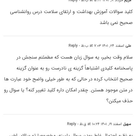
مریم
خرداد ۸, ۱۴۰۲ at ۵:۲۳ ب٫ظ
- Reply
کلید سوالات آموزش بهداشت و ارتقای سلامت درس روانشناسی
صحیح نمی باشد
علی
اسفند ۲۴, ۱۴۰۱ at ۷:۰۳ ب٫ظ
- Reply
سلام وقت بخیر، یه سوال زبان هست که مطمئنم سنجش در
پاسخنامه کلیدی اشتباهاً گزینه ی نادرست رو به عنوان گزینه
صحیح انتخاب کرده در حالی که به طور خیلی واضح خود عبارت ها
در متن موجود هستن. چقدر امکان داره کلید تغییر کنه؟ یا سوال رو
حذف میکنن؟
سهیل
اسفند ۱۹, ۱۴۰۱ at ۱۰:۲۴ ق٫ظ
- Reply
به نظرم احتمال غلط بودن سوال پایینه، مخصوصا تو سالای اخیر