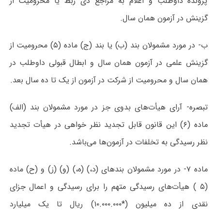
پرونده داوطلب و اعلام به مراجع ذی ربط یا محرومیت از
گزینش در آزمون همان سال.
ب- در مورد مشمولان بند (ب) یا بند (ج) ماده (۵) محرومیت از
گزینش علمی در آزمون همان سال و ابطال قبولی داوطلب در
همان سال و محرومیت از شرکت در آزمون از یک تا ده سال بعد.
تبصره- آرای هیأت‌های بدوی جز در مورد مشمولان بند (الف)
ماده (۶) این قانون قابل تجدید نظر خواهی در هیأت تجدید
نظر رسیدگی به تخلفات در آزمون‌ها می‌باشد.
ماده ۷- در مورد مشمولان بندهای (د،) (ه،) (و) (ز) و (ح) ماده
(۵ ) هیأت‌های رسیدگی متهم را برای رسیدگی و اعمال جزای
نقدی از ده میلیون (*۱۰.۰۰۰.۰۰۰) ریال تا یک میلیارد