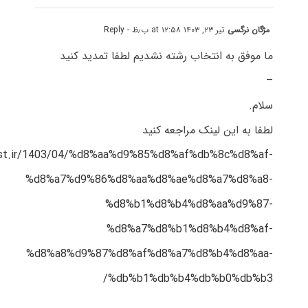
مژگان نرگسی
تیر ۲۳, ۱۴۰۳ at ۱۲:۵۸ ب٫ظ
- Reply
ما موفق به انتخاب رشته نشدیم لطفا تمدید کنید
–
سلام.
لطفا به این لینک مراجعه کنید
test.ir/1403/04/%d8%aa%d9%85%d8%af%db%8c%d8%af-
%d8%a7%d9%86%d8%aa%d8%ae%d8%a7%d8%a8-
%d8%b1%d8%b4%d8%aa%d9%87-
%d8%a7%d8%b1%d8%b4%d8%af-
%d8%a8%d9%87%d8%af%d8%a7%d8%b4%d8%aa-
%db%b1%db%b4%db%b0%db%b3/