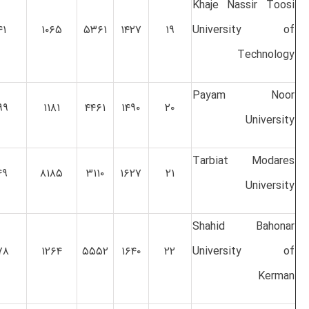
Khaje Nassir Toosi
۴۱
۱۰۶۵
۵۳۶۱
۱۴۲۷
۱۹
University of
Technology
Payam Noor
۹۹
۱۱۸۱
۴۴۶۱
۱۴۹۰
۲۰
University
Tarbiat Modares
۴۹
۸۱۸۵
۳۱۱۰
۱۶۲۷
۲۱
University
Shahid Bahonar
۷۸
۱۲۶۴
۵۵۵۲
۱۶۴۰
۲۲
University of
Kerman