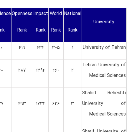
lence
Openness
Impact
World
National
University
nk
Rank
Rank
Rank
Rank
۹۰
۴۱۹
۶۳۲
۳۰۵
۱
University of Tehran
Tehran University of
۶۰
۲۸۷
۱۳۹۴
۴۶۰
۲
Medical Sciences
Shahid Beheshti
۳۷
۴۹۳
۱۷۳۲
۶۲۶
۳
University of
Medical Sciences
Sharif University of