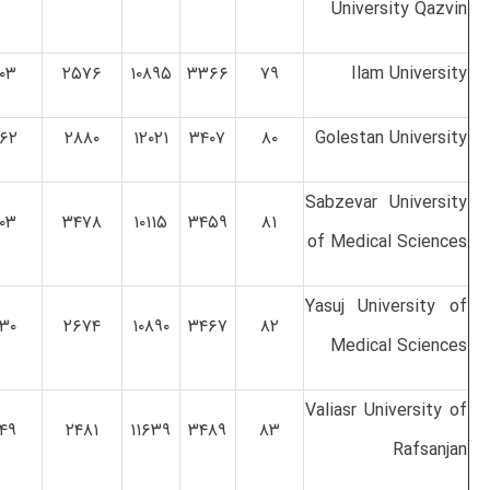
University Qazvin
۰۳
۲۵۷۶
۱۰۸۹۵
۳۳۶۶
۷۹
Ilam University
۶۲
۲۸۸۰
۱۲۰۲۱
۳۴۰۷
۸۰
Golestan University
Sabzevar University
۰۳
۳۴۷۸
۱۰۱۱۵
۳۴۵۹
۸۱
of Medical Sciences
Yasuj University of
۳۰
۲۶۷۴
۱۰۸۹۰
۳۴۶۷
۸۲
Medical Sciences
Valiasr University of
۴۹
۲۴۸۱
۱۱۶۳۹
۳۴۸۹
۸۳
Rafsanjan