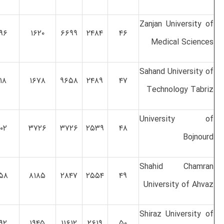
Zanjan University of
۹۶
۱۶۲۰
۶۶۹۹
۲۴۸۴
۴۶
Medical Sciences
Sahand University of
۱۸
۱۶۷۸
۹۶۵۸
۲۴۸۹
۴۷
Technology Tabriz
University of
۰۲
۳۷۲۶
۳۷۲۶
۲۵۳۹
۴۸
Bojnourd
Shahid Chamran
۵۸
۸۱۸۵
۲۸۴۷
۲۵۵۴
۴۹
University of Ahvaz
Shiraz University of
۹۲
۱۹۴۵
۱۱۶۱۲
۲۶۱۹
۵۰