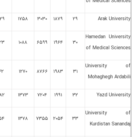
of Medical Sciences
۲۹
۱۷۵۸
۳۰۳۰
۱۸۷۹
۲۹
Arak University
Hamedan University
۲۳
۱۰۸۸
۶۵۹۹
۱۹۶۴
۳۰
of Medical Sciences
University of
۴۲
۱۲۷۰
۸۷۶۶
۱۹۸۳
۳۱
Mohaghegh Ardabili
۸۲
۱۳۷۳
۷۲۰۴
۱۹۹۱
۳۲
Yazd University
University of
۵۴
۱۳۷۸
۷۳۵۵
۲۰۵۴
۳۳
Kurdistan Sanandaj