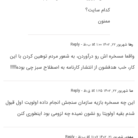
کدام سایت؟
ممنون
رها
شهریور ۲۲, ۱۴۰۲ at ۱:۰۰ ب٫ظ
- Reply
واقعا مسخره اش رو درآوردن، به شعور مردم توهین کردن با این
کار، خب هدفشون از انتشار کارنامه به اصطلاح سبز چی بوده!!!!!
سا
شهریور ۲۲, ۱۴۰۲ at ۱:۲۵ ق٫ظ
- Reply
این چه مسخره بازیه سازمان سنجش انجام داده اولویت اول قبول
شدم بقیه اولویتا رو نشون نمیده چه لزومی بود اینطوری کنن
مهدی
شهریور ۲۱, ۱۴۰۲ at ۱۱:۰۷ ب٫ظ
- Reply