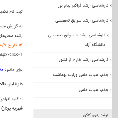
کارشناسی ارشد فراگیر پیام نور
ثبت نام تکمیل ظ
کارشناسی ارشد سوابق تحصیلی
به گزارش
مست
کارشناسی ارشد با سوابق تحصیلی
رشته محل‌های
دانشگاه آزاد
۱۳ تاریخ ۱۴۰۲/۸/۹
ent.aspx?click=1
کارشناسی ارشد خارج از کشور
برای دانلود
دف
جذب هیات علمی وزارت بهداشت
داوطلبان دقت 
جذب هیات علمی
۱- کلیه افرادی که در مرحله نخست مجاز به انتخاب رشته محل بوده اند، و
شهریه پرداز) 
ارشد بدون کنکور