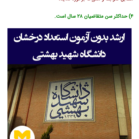
۴) حداکثر سن متقاضیان ۲۸ سال است.