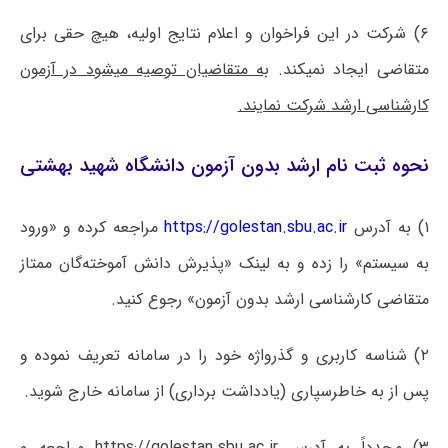
۶) شرکت در این فراخوان و اعلام نتایج اولیه، هیچ حقی برای
متقاضی ایجاد نمیکند.
به متقاضیان توصیه میشود در آزمون
کارشناسی ارشد شرکت نمایند.
نحوه ثبت نام ارشد بدون آزمون دانشگاه شهید بهشتی
۱) به آدرس
https://golestan.sbu.ac.ir
مراجعه کرده و «ورود
به سیستم» را زده و به لینک «پذیرش دانش آموخته‌گان ممتاز
متقاضی کارشناسی ارشد بدون آزمون» رجوع کنید.
۲) شناسه کاربری و گذرواژه خود را در سامانه تعریف نموده و
پس از به خاطرسپاری (یادداشت برداری) از سامانه خارج شوید.
۳) مجدداً به آدرس https://golestan.sbu.ac.ir مراجعه و