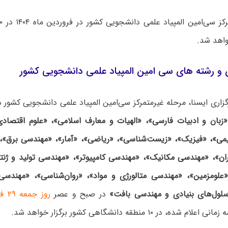
واهد شد.
ی و رشته های سی امین المپیاد علمی دانشجویی کشور
زبان و ادبیات فارسی»، «الهیات و معارف اسلامی»، «علوم اقتصادی»
می»، «فیزیک»، «زیست‌شناسی»، «ریاضی»، «آمار»، «مهندسی برق»،
ن»، «مهندسی مکانیک»، «مهندسی کامپیوتر»، «مهندسی تولید و ژنت
«علومزمین»، «مهندسی متالورژی و مواد»، «روان‌شناسی»، «مهندس
لول‌های بنیادی و مهندسی بافت»
در صبح و عصر
روز جمعه ۲۹ فروردین ماه ۱۴۰۴
ده، در ۱۰ منطقه دانشگاهی کشور برگزار خواهد شد.