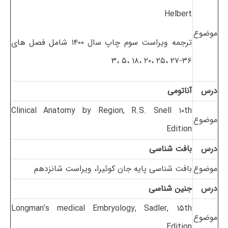
Helbert
موضوع
ترجمه ویراست سوم چاپ سال ۱۴۰۰ شامل فصل های
۳۶-۲۷ ،۲۵ ،۲۰ ،۱۸ ،۵ ،۳
درس
آناتومی
Clinical Anatomy by Region, R.S. Snell ۱۰th
موضوع
Edition
درس
بافت شناسی
موضوع
بافت شناسی پایه جان کوئیرا، ویراست شانزدهم
درس
جنین شناسی
Longman’s medical Embryology, Sadler, ۱۵th
موضوع
Edition