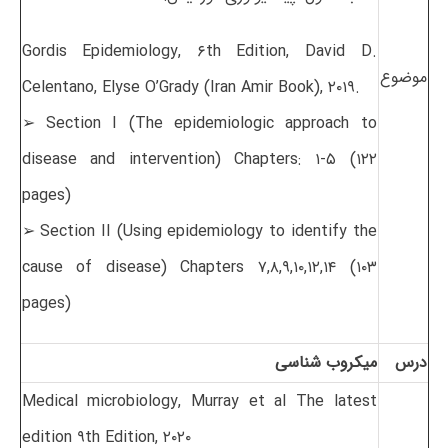
Gordis Epidemiology, ۶th Edition, David D.
موضوع
Celentano, Elyse O’Grady (Iran Amir Book), ۲۰۱۹.
➢ Section I (The epidemiologic approach to
disease and intervention) Chapters: ۱-۵ (۱۲۲
pages)
➢ Section II (Using epidemiology to identify the
cause of disease) Chapters ۷,۸,۹,۱۰,۱۲,۱۴ (۱۰۳
pages)
درس
میکروب شناسی
Medical microbiology, Murray et al The latest
edition ۹th Edition, ۲۰۲۰