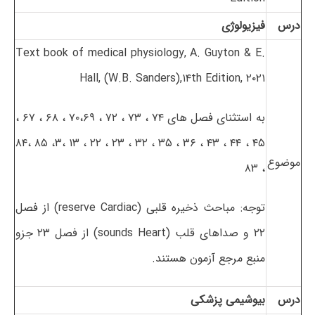
درس
فیزیولوژی
Text book of medical physiology, A. Guyton & E.
Hall, (W.B. Sanders),۱۴th Edition, ۲۰۲۱
به استثنای فصل های ۷۴ ، ۷۳ ، ۷۲ ، ۷۰،۶۹ ، ۶۸ ، ۶۷ ،
۴۵ ، ۴۴ ، ۴۳ ، ۳۶ ، ۳۵ ، ۳۲ ، ۲۳ ، ۲۲ ، ۱۳ ،۳، ۸۵ ،۸۴
موضوع
، ۸۳
توجه: مباحث ذخیره قلبی (reserve Cardiac) از فصل
۲۲ و صداهای قلب (sounds Heart) از فصل ۲۳ جزو
منبع مرجع آزمون هستند.
درس
بیوشیمی پزشکی