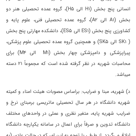
انسانی پنج بخش (H۱ الی H۵)، گروه عمده تحصیلی هنر دو
بخش (A۱ الی A۲)، گروه عمده تحصیلی فنی، علوم پایه و
کشاورزی پنج بخش (ES۱ الی ES۵)، دانشکده مهارتی پنج بخش
( SK۱ الی SK۵) و همچنین گروه عمده تحصیلی علوم پزشکی،
پیراپزشکی و دامپزشکی چهار بخش (M۱ الی M۴) برای
محاسبات شهریه در نظر گرفته شده است که مجموعاً ۲۱ دسته
میباشد.
د) شهریه، مبنا و ضرایب: براساس مصوبات هیئت امناء و کمیته
شهریه دانشگاه در هر سال تحصیلی ماتریسی برمبنای نرخ و
ضرایب شهریه پایه، متغیر نظری و عملی در واحدهای مختلف
دانشگاه تدوین و صرفاً برای اعمال در سامانه‌ یکپارچه دانشگاه
ابلاغ می‌گردد. از طرفی با توجه به این امر که در حالت عادی (به