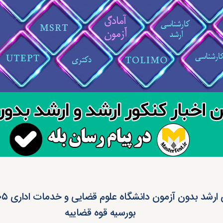
بورسیه قوه قضاییه