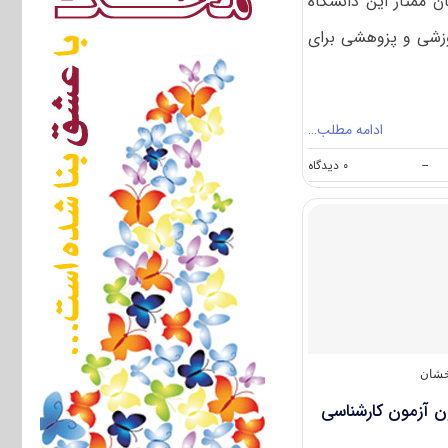
ن ممتاز این دانشگاه
وزشی و پزوهشی برای
ادامه مطلب…
on
--
۰ دیدگاه
پذیرش
دانشجویان
ممتاز
بدون
آزمون
برای
کارشناسی
ارشد
دانشگاه
اراک
خشان
ن آزمون کارشناسی