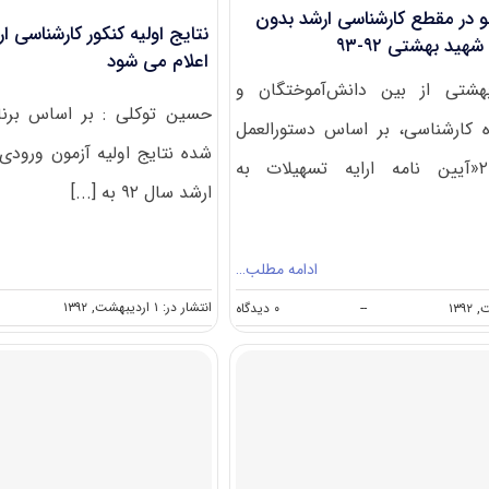
در مقطع کارشناسی ارشد بدون
هید بهشتی ۹۲-۹۳
اعلام می شود
هشتی از بین دانش‌آموختگان و
حسین توکلی : بر اساس برنا
 کارشناسی‌، بر اساس دستورالعمل
شده نتایج اولیه آزمون ورودی
اجرایی ماده ۲«آیین نامه ارایه تسهیلات به
ارشد سال ۹۲ به [...]
ادامه مطلب…
on
انتشار در: ۱ اردیبهشت, ۱۳۹۲
--
۰ دیدگاه
پذیرش
دانشجو
در
مقطع
کارشناسی
ارشد
بدون
آزمون