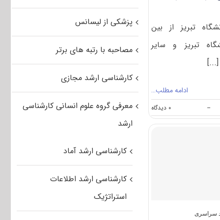
پزشکی از لیسانس
اه تبریز از بین
گاه تبریز و سایر
مصاحبه با رتبه های برتر
..]
کارشناسی ارشد مجازی
ادامه مطلب…
معرفی گروه علوم انسانی کارشناسی
on
--
۰ دیدگاه
پذیرش
ارشد
بدون
آزمون
در
کارشناسی ارشد آماد
مقطع
کارشناسی
ارشد
کارشناسی ارشد اطلاعات
سال۹۲
دانشگاه
استراتژیک
تبریز
د سراسری