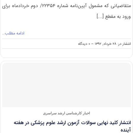
متقاضیانی که مشمول آیین‌نامه شماره ۲۲۳۵۴/ دوم خردادماه برای
ورود به مقطع [...]
ادامه مطلب…
on
انتشار در: ۲۸ خرداد, ۱۳۹۲
--
۰ دیدگاه
فرآیند
ثبت‌نام
«پذیرش
بدون
آزمون»
دانشجویان
ممتاز
و
رتبه
اول
کارشناسی
در
اخبار کارشناسی ارشد سراسری
مقطع
انتشار کلید نهایی سوالات آزمون ارشد علوم پزشکی در هفته
کارشناسی
ارشد
آینده