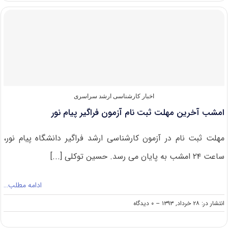
های
SPSS
و
LISREL
و
مشاوره
پروپوزال
نویسی
و
پایان
اخبار کارشناسی ارشد سراسری
نامه
امشب آخرین مهلت ثبت نام آزمون فراگیر پیام نور
نویسی
مهلت ثبت نام در آزمون کارشناسی ارشد فراگیر دانشگاه پیام نور،
ساعت ۲۴ امشب به پایان می رسد. حسین توکلی [...]
ادامه مطلب…
on
انتشار در: ۲۸ خرداد, ۱۳۹۳
--
۰ دیدگاه
امشب
آخرین