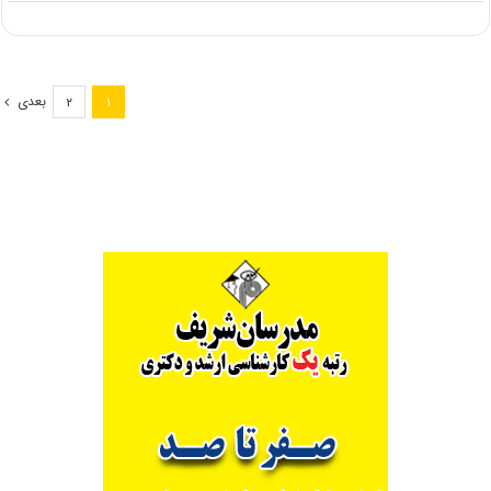
اطلاعیه
سازمان
سنجش
در
خصوص
بعدی
۲
۱
اصلاحیه
منابع
آزمون
تشریحی
رشته‎ی
کارگردانی
(کد
۱۳۵۷)