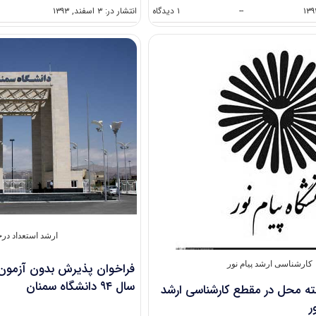
on
--
۱ دیدگاه
انتشار در: ۳ اسفند, ۱۳۹۳
مهلت
ثبت
نام
گزینش
کارشناسی
ارشد
۹۴
دانشگاه
امام
صادق
تا
پایان
اسفند
ماه
ارشد استعداد در
کارشناسی ارشد پیام نور
فراخوان پذیرش بدون آزمون 
سال ۹۴ دانشگاه سمنان
ب ۴۷ رشته محل در مقطع کارشناسی ارشد
ر