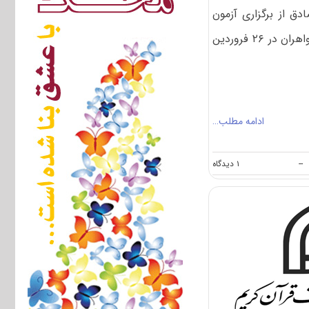
دق از برگزاری آزمون
کارشناسی ارشد ۹۳ پردیس خواهران در ۲۶ فروردین
ادامه مطلب…
on
--
۱ دیدگاه
اطلاعیه
آزمون
کارشناسی
ارشد
۹۴
دانشگاه
امام
صادق
پردیس
خواهران