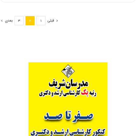
ادامه
فعالیت
پردیس‌های
قبلی
بعدی
۳
۲
۱
خودگردان
تا
دو
ماه
آینده