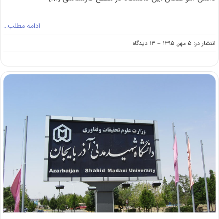
ادامه مطلب…
on
انتشار در: ۵ مهر, ۱۳۹۵
--
۱۳ دیدگاه
پذیرش
بیش
از
هزار
دانش‌آموخته
پیام
نور
در
مقطع
کارشناسی
ارشد
دانشگاه
تهران