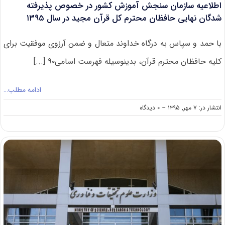
اطلاعیه سازمان سنجش آموزش کشور در خصوص پذیرفته
شدگان نهایی حافظان محترم کل قرآن مجید در سال ۱۳۹۵
با حمد و سپاس به درگاه خداوند متعال و ضمن آرزوی موفقیت برای
کلیه حافظان محترم قرآن، بدینوسیله فهرست اسامی۹۰ [...]
ادامه مطلب…
on
انتشار در: ۷ مهر, ۱۳۹۵
--
۰ دیدگاه
اطلاعیه
سازمان
سنجش
آموزش
کشور
در
خصوص
پذیرفته
شدگان
نهایی
حافظان
محترم