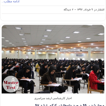
ادامه مطلب…
on
انتشار در: ۹ خرداد, ۱۳۹۷
--
۲ دیدگاه
اعلام
شهریه
تحصیلی
مقطع
کارشناسی
ارشد
دانشگاه
قرآن
و
حدیث
در
سال
۹۷
اخبار کارشناسی ارشد سراسری
مجاز شدن ۹۹ درصد داوطلبان کنکور ارشد ۹۷