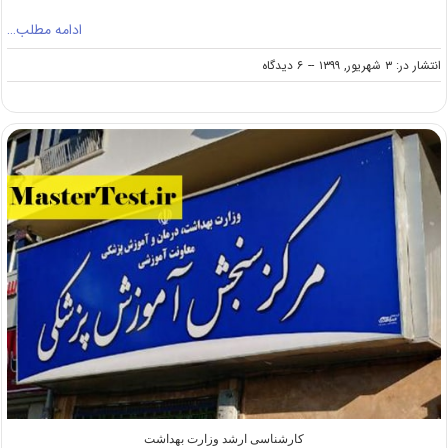
ادامه مطلب…
on
انتشار در: ۳ شهریور, ۱۳۹۹
--
۶ دیدگاه
لزوم
مشخص
شدن
وضعیت
خدمت
داوطلبان
مشمول
کنکور
ارشد
۹۹
کارشناسی ارشد وزارت بهداشت