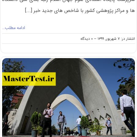
ها و مراکز پژوهشی کشور با شاخص های جدید خبر [...]
ادامه مطلب…
on
انتشار در: ۷ شهریور, ۱۳۹۹
--
۰ دیدگاه
اعلام
رتبه
بندی
ملی
دانشگاه
ها
و
مراکز
پژوهشی
کشور
با
شاخص
های
جدید