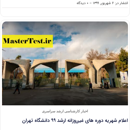
on
انتشار در: ۶ شهریور, ۱۳۹۹
--
۰ دیدگاه
کاهش
شهریه
دوره
های
شهریه
پرداز
دانشگاه
علم
و
صنعت
درصورت
مجازی
بودن
ترم
جدید
اخبار کارشناسی ارشد سراسری
اعلام شهریه دوره های غیرروزانه ارشد ۹۹ دانشگاه تهران