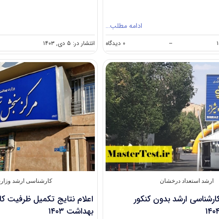
ادامه مطلب…
on
--
۰ دیدگاه
انتشار در: ۵ دی, ۱۴۰۳
تحلیل
جامع
آیین‌نامه
آموزشی
کارشناسی
ارشد:
با
تمرکز
بر
نمره
قبولی،
مشروطی
و
فارغ‌التحصیلی
ارشد استعداد درخشان
کارشناسی ارشد وزار
ارشناسی ارشد بدون کنکور
اعلام نتایج تکمیل ظرفیت کا
بهداشت ۱۴۰۳