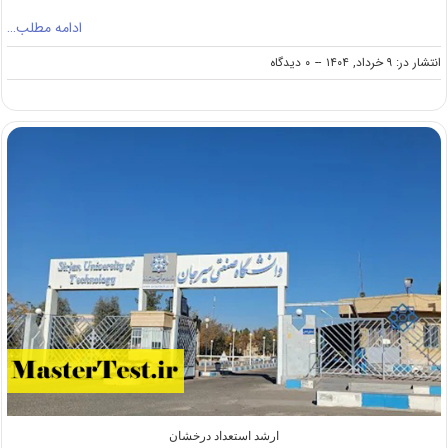
ادامه مطلب…
on
انتشار در: ۹ خرداد, ۱۴۰۴
--
۰ دیدگاه
پذیرش
کارشناسی
ارشد
بدون
کنکور
دانشگاه
علم
و
هنر
۱۴۰۴
ارشد استعداد درخشان