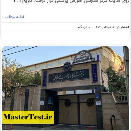
روی سایت مرکز سنجش آموزش پزشکی قرار گرفت. تاریخ [...]
ادامه مطلب…
on
انتشار در: ۵ خرداد, ۱۴۰۴
--
۰ دیدگاه
انتشار
کارت
کنکور
ارشد
وزارت
بهداشت
۱۴۰۴