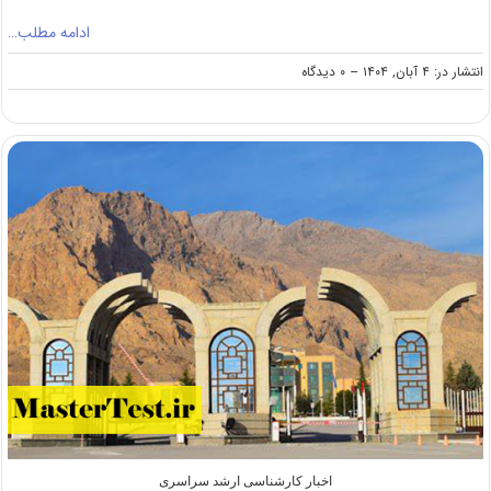
ادامه مطلب…
on
انتشار در: ۴ آبان, ۱۴۰۴
--
۰ دیدگاه
عدم
پذیرش
دانشجوی
نوبت
دوم
در
دانشگاه
تهران
از
سال
آینده
اخبار کارشناسی ارشد سراسری