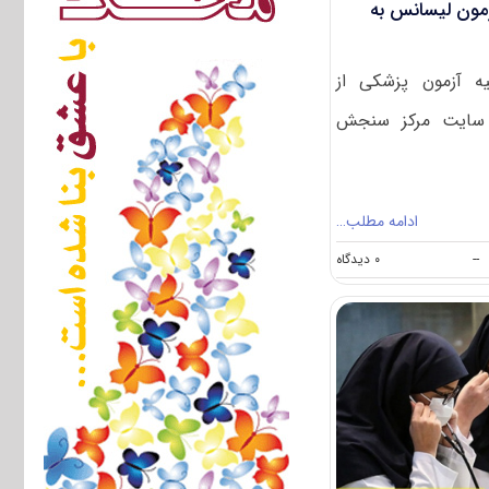
آزمون لیسانس به
یه آزمون پزشکی از
۱۴۰ بر روی سایت مرکز سنجش
ادامه مطلب…
on
--
۰ دیدگاه
انتشار
سوالات
و
کلید
اولیه
آزمون
لیسانس
به
پزشکی
۱۴۰۴