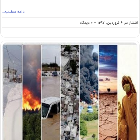
ادامه مطلب…
on
انتشار در: ۶ فروردین, ۱۳۹۷
--
۰ دیدگاه
دانلود
سؤالات
کنکور
کارشناسی
ارشد
۹۷
رشته
مدیریت
بحران
(کد
۱۱۵۷)