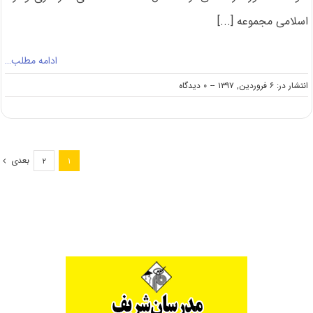
اسلامی مجموعه [...]
ادامه مطلب…
on
انتشار در: ۶ فروردین, ۱۳۹۷
--
۰ دیدگاه
دانلود
سؤالات
کنکور
کارشناسی
ارشد
بعدی
۲
۱
۹۷
مجموعه
الهیات
و
معارف
اسلامی
–
مخصوص
اهل
تسنن
(کد
۱۱۱۵)