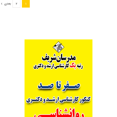
ارشد
بعدی
۲
۱
۹۸
زبان
عربی
(کد
۱۱۰۴)