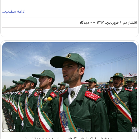
ادامه مطلب…
on
انتشار در: ۶ فروردین, ۱۳۹۷
--
۰ دیدگاه
دانلود
سؤالات
کنکور
کارشناسی
ارشد
۹۷
رشته
مدیریت
دفاعی
(۲)
(کد
۱۱۵۰)
رتبه قبولی کنکور ارشد
,
کارشناسی ارشد مدیریت دفاعی ۲