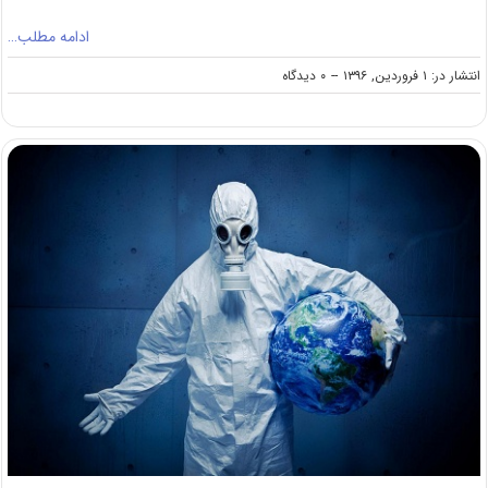
ادامه مطلب…
on
انتشار در: ۱ فروردین, ۱۳۹۶
--
۰ دیدگاه
ظرفیت
کنکور
کارشناسی
ارشد
رشته
علوم
اطلاعاتی
(کد
۱۲۲۰)