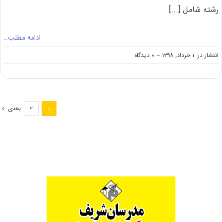
رشته شامل [...]
ادامه مطلب…
on
انتشار در: ۱ خرداد, ۱۳۹۸
--
۰ دیدگاه
دانلود
سوالات
کنکور
کارشناسی
ارشد
بعدی
۲
۱
۹۸
رشته
مهندسی
نساجی
(کد
۱۲۸۳)