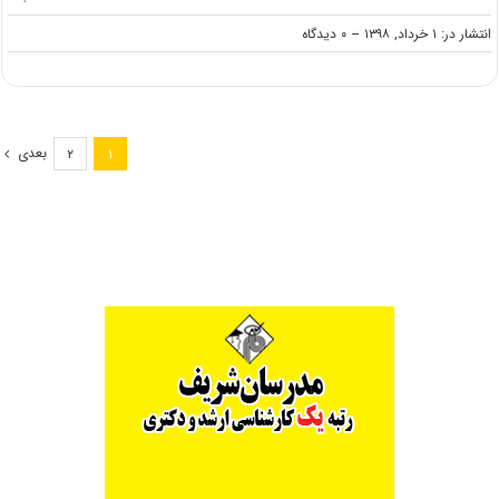
on
انتشار در: ۱ خرداد, ۱۳۹۸
--
۰ دیدگاه
دانلود
سوالات
کنکور
ارشد
۹۸
بعدی
۲
۱
رشته
مهندسی
بیوتکنولوژی
و
داروسازی
(کد
۱۲۸۵)