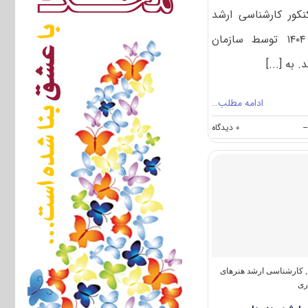
نکور کارشناسی ارشد
هنرهای ساخت و معماری ۱۴۰۴ توسط سازمان
به [...]
ادامه مطلب…
on
--
۰ دیدگاه
سوالات
و
پاسخنامه
کارشناسی
ارشد
هنرهای
ساخت
و
معماری
۱۴۰۴
,
کارشناسی ارشد هنرهای
ری