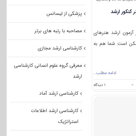
 کنکور ارشد
پزشکی از لیسانس
مصاحبه با رتبه های برتر
آزمون ارشد هنرهای
مکن است شما هم به
کارشناسی ارشد مجازی
معرفی گروه علوم انسانی کارشناسی
ادامه مطلب…
ارشد
on
--
۱ دیدگاه
رشته
کارشناسی ارشد آماد
های
مجاز
برای
کارشناسی ارشد اطلاعات
شرکت
در
استراتژیک
کنکور
ارشد