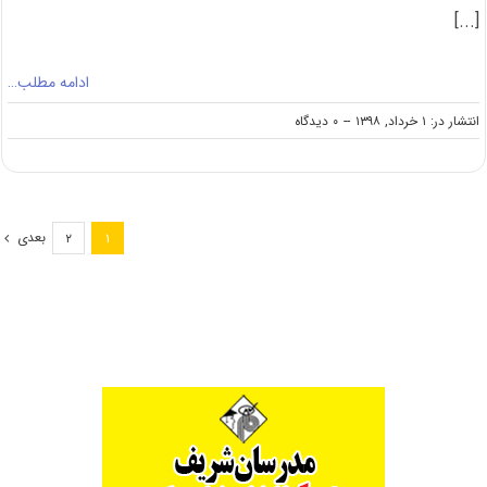
[...]
ادامه مطلب…
on
انتشار در: ۱ خرداد, ۱۳۹۸
--
۰ دیدگاه
دانلود
سوالات
کنکور
کارشناسی
ارشد
بعدی
۲
۱
۹۸
رشته
اکوهیدرولوژی
(کد
۱۳۲۳)