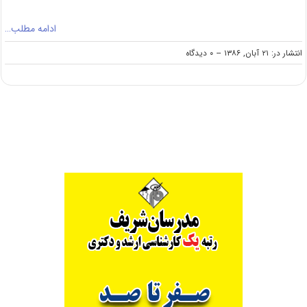
ادامه مطلب…
on
انتشار در: ۲۱ آبان, ۱۳۸۶
--
۰ دیدگاه
دانلود
سوالات
و
کلید
کنکور
ارشد
۸۶
مهندسی
منابع
طبیعی
–
بیابان
زدایی
(رایگان)