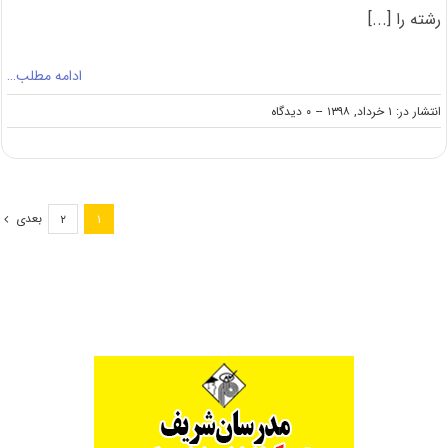
رشته را [...]
ادامه مطلب…
on
انتشار در: ۱ خرداد, ۱۳۹۸
--
۰ دیدگاه
دانلود
سوالات
کنکور
کارشناسی
ارشد
بعدی
۲
۱
۹۸
رشته
بیوتکنولوژی
کشاورزی
(کد
۱۳۲۴)