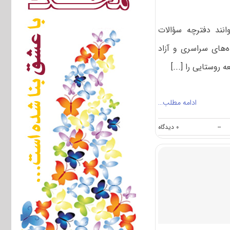
انند دفترچه سؤالات
‌های سراسری و آزاد
ادامه مطلب…
on
--
۰ دیدگاه
دانلود
سؤالات
آزمون
کارشناسی
ارشد
۹۶
رشته
توسعه
روستایی
(کد