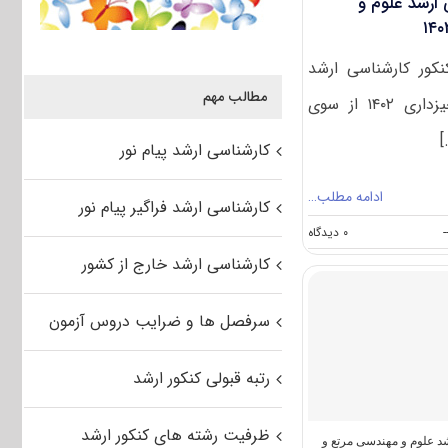
 ارشد ﻋﻠﻮم و
نکور کارشناسی ارشد
مطالب مهم
ﻋﻠﻮم و ﻣﻬﻨﺪسی ﻣﺮﺗﻊ و آﺑﺨﻴﺰداری ۱۴۰۲ از سوی
]
کارشناسی ارشد پیام نور
ادامه مطلب…
کارشناسی ارشد فراگیر پیام نور
on
-
۰ دیدگاه
سوالات
کارشناسی ارشد خارج از کشور
و
پاسخنامه
کارشناسی
سرفصل ها و ضرایب دروس آزمون
ارشد
ﻋﻠﻮم
و
رتبه قبولی کنکور ارشد
ﻣﻬﻨﺪسی
ﻣﺮﺗﻊ
و
ظرفیت رشته های کنکور ارشد
آﺑﺨﻴﺰداری
 علوم و مهندسی مرتع و