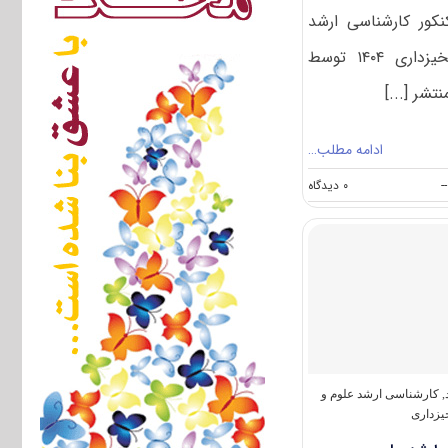
نکور کارشناسی ارشد
علوم و مهندسی مرتع و آبخیزداری ۱۴۰۴ توسط
شر [...]
ادامه مطلب…
on
--
۰ دیدگاه
سوالات
و
پاسخنامه
کارشناسی
ارشد
علوم
و
مهندسی
مرتع
و
آبخیزداری
,
کارشناسی ارشد علوم و
۱۴۰۴
یزداری