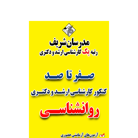
طیور
(کد
۱۳۰۹)